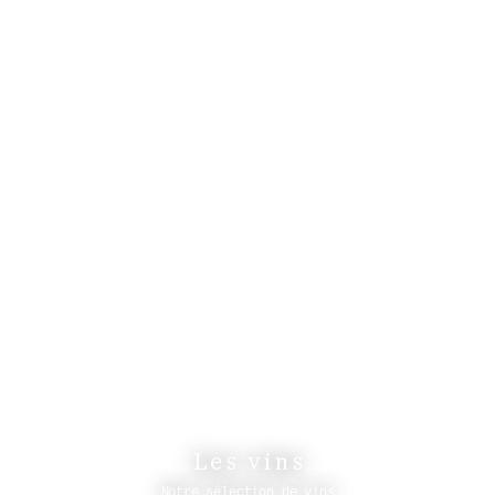
Les vins
Notre sélection de vins