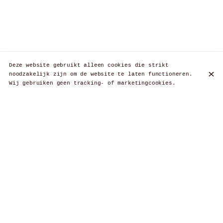
Deze website gebruikt alleen cookies die strikt
noodzakelijk zijn om de website te laten functioneren.
Wij gebruiken geen tracking- of marketingcookies.
En entrée
En entrée ou en plat
En plat
En dessert
En entrée
Soupe d’asperges blanches
€ 10,00