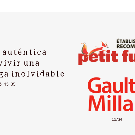
 auténtica
vivir una
ga inolvidable
6 43 35
12
/
20